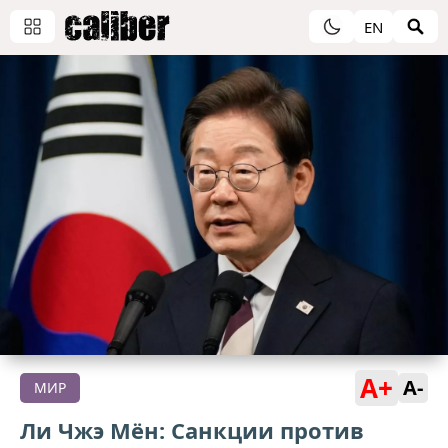
EN
A+
A-
МИР
Ли Чжэ Мён: Санкции против