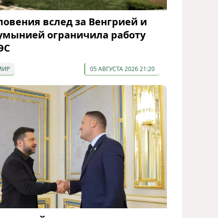
ловения вслед за Венгрией и
умынией ограничила работу
ЭС
МИР
05 АВГУСТА 2026 21:20