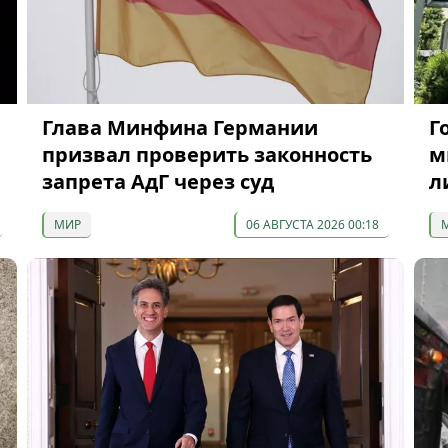
Глава Минфина Германии
Г
призвал проверить законность
м
запрета АдГ через суд
л
МИР
06 АВГУСТА 2026 00:18