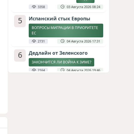
3358
03 Августа 2026 08:24
5
Испанский стык Европы
ВОПРОСЫ МИГРАЦИИ В ПРИОРИТЕТЕ
ЕС
2731
04 Августа 2026 17:31
6
Дедлайн от Зеленского
ЗАКОНЧИТСЯ ЛИ ВОЙНА К ЗИМЕ?
2164
04 Августа 2026 19:46
7
Стена в океане
КИТАЙ ПРОВЕЛ УЧЕНИЯ В ЮЖНО-
КИТАЙСКОМ МОРЕ
1810
03 Августа 2026 20:23
8
Асимметрия совести: когда
философия не выдерживает
проверки