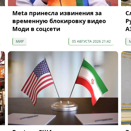
Meta принесла извинения за
С
временную блокировку видео
Р
Моди в соцсети
А
МИР
05 АВГУСТА 2026 21:42