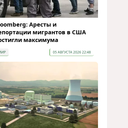
loomberg: Аресты и
епортации мигрантов в США
остигли максимума
МИР
05 АВГУСТА 2026 22:48