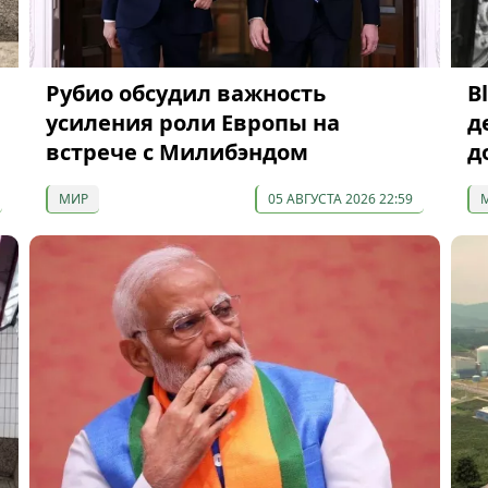
Рубио обсудил важность
B
усиления роли Европы на
д
встрече с Милибэндом
д
МИР
05 АВГУСТА 2026 22:59