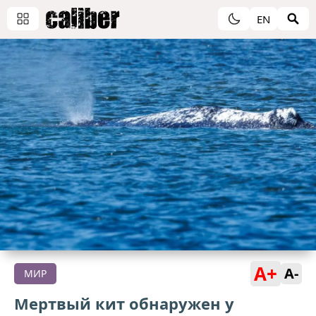
EN
A+
A-
МИР
Мертвый кит обнаружен у