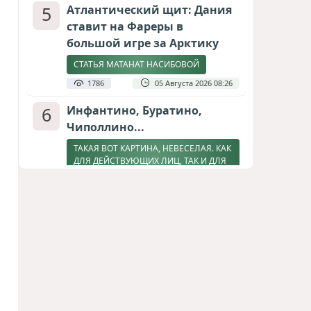
5
Атлантический щит: Дания
ставит на Фареры в
большой игре за Арктику
СТАТЬЯ МАТАНАТ НАСИБОВОЙ
1786
05 Августа 2026 08:26
6
Инфантино, Буратино,
Чиполлино...
ТАКАЯ ВОТ КАРТИНА, НЕВЕСЕЛАЯ. КАК
ДЛЯ ДЕЙСТВУЮЩИХ ЛИЦ, ТАК И ДЛЯ
ЗРИТЕЛЕЙ
1519
05 Августа 2026 10:15
7
Зять главкома ВКС РФ погиб
при взрыве у ресторана в
Москве
ВИДЕО / ФОТО
1253
05 Августа 2026 16:31
8
Тень биткоина над Грузией: