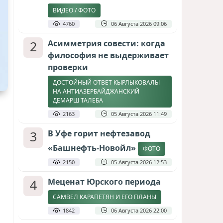
ВИДЕО / ФОТО
4760
06 Августа 2026 09:06
2
Асимметрия совести: когда
философия не выдерживает
проверки
ДОСТОЙНЫЙ ОТВЕТ КЫРЛЫКОВАЛЫ
НА АНТИАЗЕРБАЙДЖАНСКИЙ
ДЕМАРШ ТАЛЕБА
2163
05 Августа 2026 11:49
3
В Уфе горит нефтезавод
«Башнефть-Новойл»
ФОТО
2150
05 Августа 2026 12:53
4
Меценат Юрского периода
САМВЕЛ КАРАПЕТЯН И ЕГО ПЛАНЫ
1842
06 Августа 2026 22:00