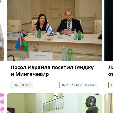
Посол Израиля посетил Гянджу
Л
и Мингячевир
о
ПОЛИТИКА
07 АВГУСТА 2026 14:45