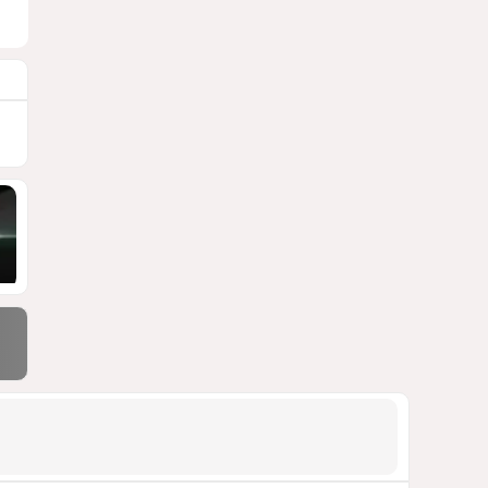
блэкауты и проблемы
майнинга
СТАТЬЯ ВЛАДИМИРА ЦХВЕДИАНИ
1086
05 Августа 2026 17:46
9
Можно ли предсказать
конец войны переходного
периода?
УКРАИНСКИЕ ЭКСПЕРТЫ О ДЕДЛАЙНЕ
ЗЕЛЕНСКОГО НА МИР
987
05 Августа 2026 19:49
10
Америка сворачивает
флаги: Вашингтон
сокращает свою
дипломатическую сеть
СТАТЬЯ МАТАНАТ НАСИБОВОЙ
967
06 Августа 2026 10:21