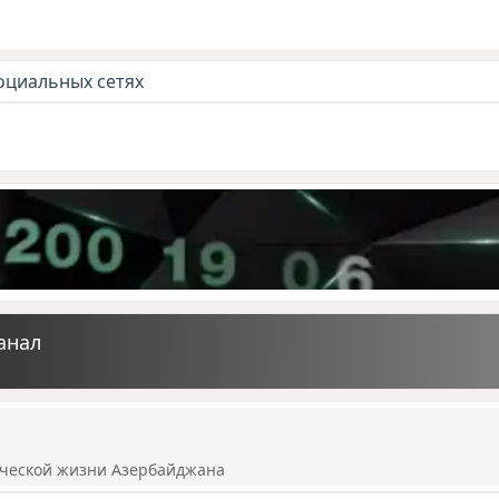
оциальных сетях
анал
ической жизни Азербайджана