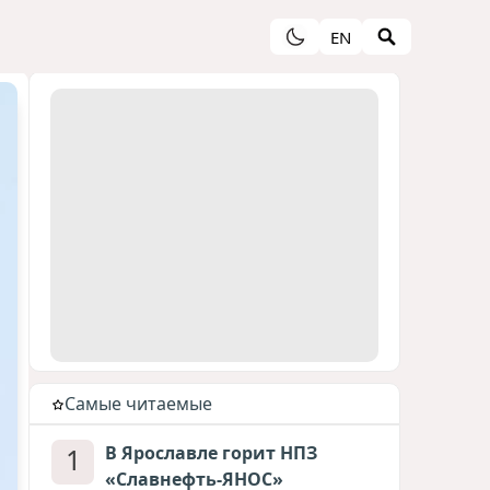
EN
Cамые читаемые
1
В Ярославле горит НПЗ
«Славнефть-ЯНОС»