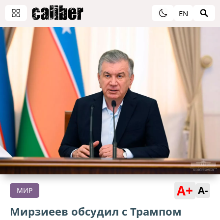
EN
A+
A-
МИР
Мирзиеев обсудил с Трампом