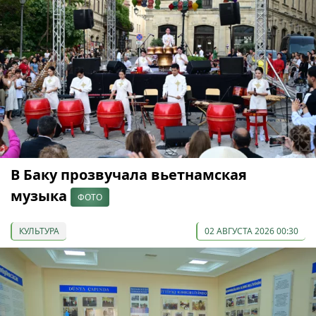
В Баку прозвучала вьетнамская
музыка
ФОТО
КУЛЬТУРА
02 АВГУСТА 2026 00:30