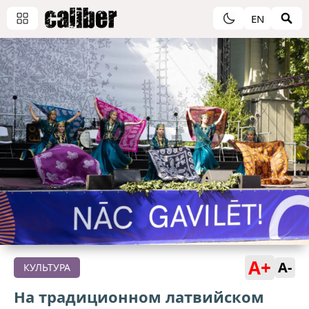
EN
A+
A-
КУЛЬТУРА
На традиционном латвийском