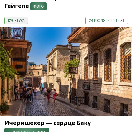
Гёйгёле
ФОТО
КУЛЬТУРА
24 ИЮЛЯ 2026 12:31
Ичеришехер — сердце Баку