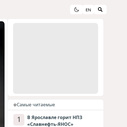
EN
Cамые читаемые
1
В Ярославле горит НПЗ
«Славнефть-ЯНОС»