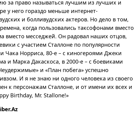
ю за право называться лучшим из лучших и
ре у него гораздо меньше интернет-
вудских и болливудских актеров. Но дело в том,
ремена, когда пользовались таксофонами вместо
а вместо месседжей. Он радовал наших отцов,
боевики с участием Сталлоне по популярности
 Чака Норриса, 80-е – с киногероями Джеки
ма и Марка Дакаскоса, в 2000-е – с боевиками
 «Неудержимые» и «План побега» успешно
взом. И я не знаю ни одного человека из своего
н к персонажам Сталлоне, и от имени их всех и
y Birthday, Mr. Stallone!»
ber.Az