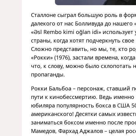
Сталлоне сыграл большую роль в фор
далекого от нас Болливуда до нашего
«Əsl Rembo kimi oğlan idi» использу
страны, когда хотят подчеркнуть сво
Сложно представить, но мы, те, кто 
«Рокки» (1976), застали времена, когд
что, к слову, можно было схлопотать
пропаганды.
Рокки Бальбоа – персонаж, ставший п
пути к кинобессмертию. Ведь именно
юбиляра популярность бокса в США 50 
американского! Десятки самых извес
заниматься боксом именно после про
Мамедов, Фархад Аджалов – целая рос