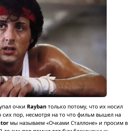
купал очки
Rayban
только потому, что их носил
 сих пор, несмотря на то что фильм вышел на
tor
мы называем «Очками Сталлоне» и просим в
» Я до сих пор помню тот бум бесконечных