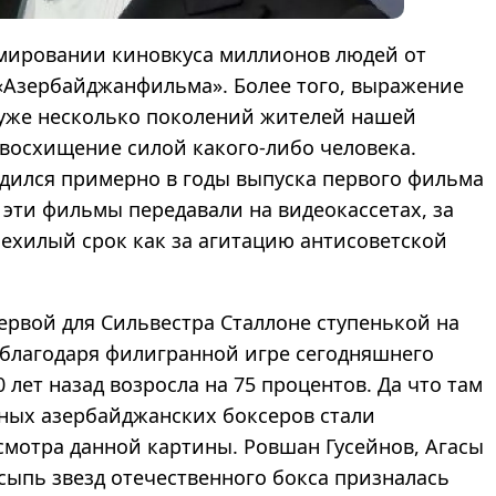
мировании киновкуса миллионов людей от
 «Азербайджанфильма». Более того, выражение
ет уже несколько поколений жителей нашей
е восхищение силой какого-либо человека.
родился примерно в годы выпуска первого фильма
а эти фильмы передавали на видеокассетах, за
 нехилый срок как за агитацию антисоветской
ервой для Сильвестра Сталлоне ступенькой на
 благодаря филигранной игре сегодняшнего
лет назад возросла на 75 процентов. Да что там
тных азербайджанских боксеров стали
смотра данной картины. Ровшан Гусейнов, Агасы
сыпь звезд отечественного бокса призналась