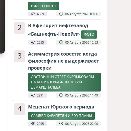
ВИДЕО / ФОТО
4969
06 Августа 2026 09:06
2
В Уфе горит нефтезавод
«Башнефть-Новойл»
ФОТО
2355
05 Августа 2026 12:53
3
Асимметрия совести: когда
философия не выдерживает
проверки
ДОСТОЙНЫЙ ОТВЕТ КЫРЛЫКОВАЛЫ
НА АНТИАЗЕРБАЙДЖАНСКИЙ
ДЕМАРШ ТАЛЕБА
2291
05 Августа 2026 11:49
4
Меценат Юрского периода
САМВЕЛ КАРАПЕТЯН И ЕГО ПЛАНЫ
2095
06 Августа 2026 22:00