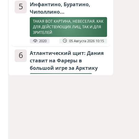
5
Инфантино, Буратино,
Чиполлино...
ТАКАЯ ВОТ КАРТИНА, НЕВЕСЕЛАЯ. КАК
ДЛЯ ДЕЙСТВУЮЩИХ ЛИЦ, ТАК И ДЛЯ
ЗРИТЕЛЕЙ
2020
05 Августа 2026 10:15
6
Атлантический щит: Дания
ставит на Фареры в
большой игре за Арктику
СТАТЬЯ МАТАНАТ НАСИБОВОЙ
1911
05 Августа 2026 08:26
7
Горит Сызранский НПЗ
ВИДЕО / ФОТО
1770
08 Августа 2026 09:02
8
Зять главкома ВКС РФ погиб
при взрыве у ресторана в