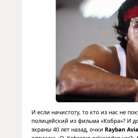
И если начистоту, то кто из нас не по
полицейский из фильма «Кобра»? И до
экраны 40 лет назад, очки
Rayban Avia
оптиках: «O, Kobranın oşkisindən var?