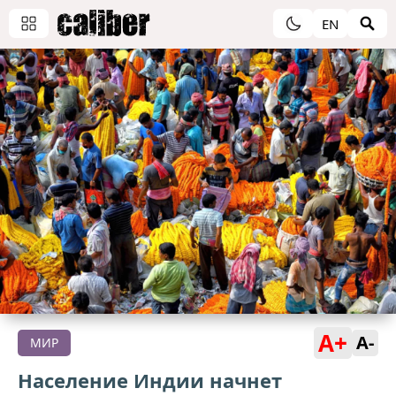
EN
A+
A-
МИР
Население Индии начнет