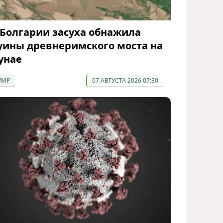
 Болгарии засуха обнажила
уины древнеримского моста на
унае
МИР
07 АВГУСТА 2026 07:30