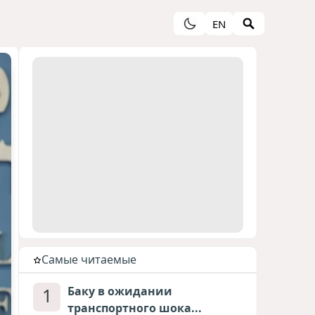
EN
Cамые читаемые
1
Баку в ожидании
транспортного шока...