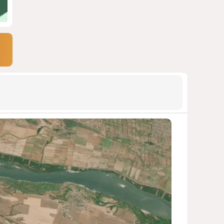
АРМЯНСКОЕ ЛОББИ, РОССИЙСКИЙ
СЛЕД И КРИЗИС ЕВРОПЕЙСКОЙ
МОРАЛИ
1497
04 Августа 2026 14:14
9
Зять главкома ВКС РФ погиб
при взрыве у ресторана в
Москве
ВИДЕО / ФОТО
1152
05 Августа 2026 16:31
10
Инфантино, Буратино,
Чиполлино...
ТАКАЯ ВОТ КАРТИНА, НЕВЕСЕЛАЯ. КАК
ДЛЯ ДЕЙСТВУЮЩИХ ЛИЦ, ТАК И ДЛЯ
ЗРИТЕЛЕЙ
1150
05 Августа 2026 10:15