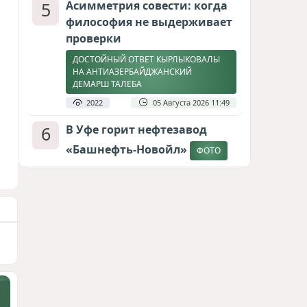
5
Асимметрия совести: когда
философия не выдерживает
проверки
ДОСТОЙНЫЙ ОТВЕТ КЫРЛЫКОВАЛЫ
НА АНТИАЗЕРБАЙДЖАНСКИЙ
ДЕМАРШ ТАЛЕБА
2022
05 Августа 2026 11:49
6
В Уфе горит нефтезавод
«Башнефть-Новойл»
ФОТО
1902
05 Августа 2026 12:53
7
Атлантический щит: Дания
ставит на Фареры в
большой игре за Арктику
СТАТЬЯ МАТАНАТ НАСИБОВОЙ
1676
05 Августа 2026 08:26
8
Европарламент без маски