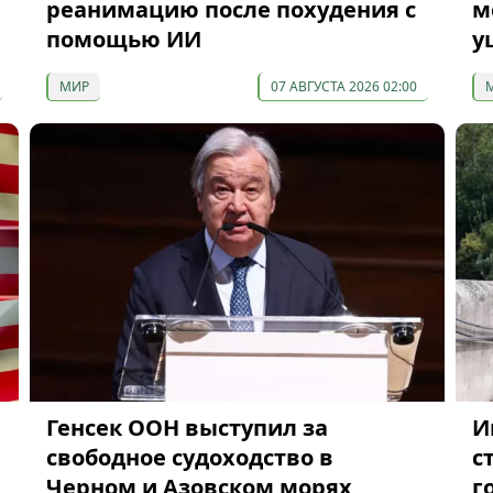
реанимацию после похудения с
м
помощью ИИ
у
МИР
07 АВГУСТА 2026 02:00
Генсек ООН выступил за
И
свободное судоходство в
с
Черном и Азовском морях
г