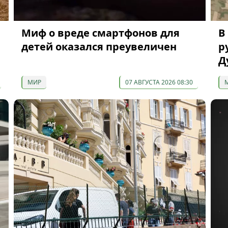
Миф о вреде смартфонов для
В
детей оказался преувеличен
р
Д
МИР
07 АВГУСТА 2026 08:30