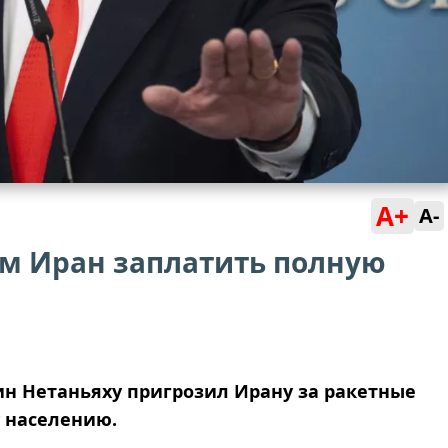
A+
A-
им Иран заплатить полную
н Нетаньяху пригрозил Ирану за ракетные
у населению.