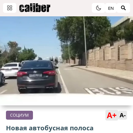
EN
A+
A-
СОЦИУМ
Новая автобусная полоса