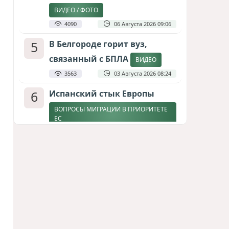
ВИДЕО / ФОТО
4090
06 Августа 2026 09:06
5
В Белгороде горит вуз,
связанный с БПЛА
ВИДЕО
3563
03 Августа 2026 08:24
6
Испанский стык Европы
ВОПРОСЫ МИГРАЦИИ В ПРИОРИТЕТЕ
ЕС
2910
04 Августа 2026 17:31
7
Дедлайн от Зеленского
ЗАКОНЧИТСЯ ЛИ ВОЙНА К ЗИМЕ?
2674
04 Августа 2026 19:46
8
Россия продвигается,
проблемы Украины
нарастают