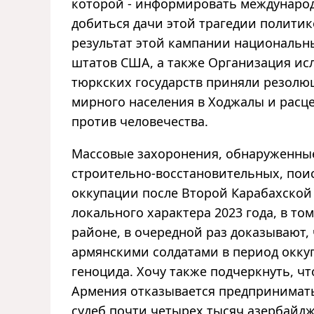
которой - информировать междунаро
добиться дачи этой трагедии политик
результат этой кампании национальны
штатов США, а также Организация ис
тюркских государств приняли резолю
мирного населения в Ходжалы и расц
против человечества.
Массовые захоронения, обнаруженны
строительно-восстановительных, пои
оккупации после Второй Карабахской
локального характера 2023 года, в то
районе, в очередной раз доказывают
армянскими солдатами в период окку
геноцида. Хочу также подчеркнуть, ч
Армения отказывается предпринимат
судеб почти четырех тысяч азербайдж