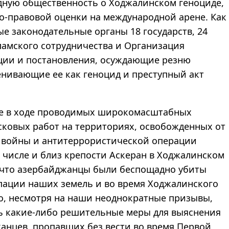
дную общественность о Ходжалинском геноциде,
о-правовой оценки на международной арене. Как
е законодательные органы 18 государств, 24
ламского сотрудничества и Организация
ции и постановления, осуждающие резню
енивающие ее как геноцид и преступный акт
е в ходе проводимых широкомасштабных
сковых работ на территориях, освобожденных от
 войны и антитеррористической операции
м числе и близ крепости Аскеран в Ходжалинском
, что азербайджанцы были беспощадно убиты
пации наших земель и во время Ходжалинского
то, несмотря на наши неоднократные призывы,
ь какие-либо решительные меры для выяснения
анцев, пропавших без вести во время Первой