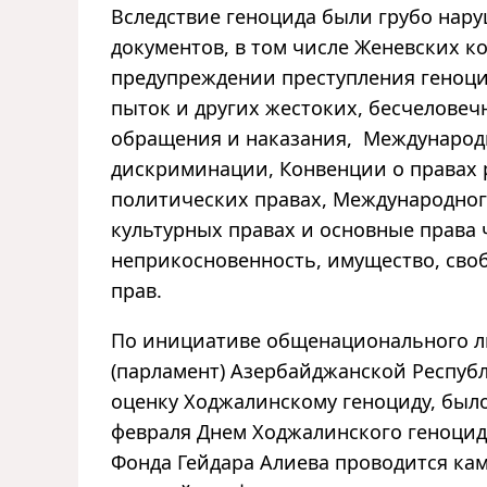
Вследствие геноцида были грубо на
документов, в том числе Женевских к
предупреждении преступления геноци
пыток и других жестоких, бесчелове
обращения и наказания, Международ
дискриминации, Конвенции о правах 
политических правах, Международног
культурных правах и основные права 
неприкосновенность, имущество, своб
прав.
По инициативе общенационального л
(парламент) Азербайджанской Республ
оценку Ходжалинскому геноциду, был
февраля Днем Ходжалинского геноцида
Фонда Гейдара Алиева проводится кам