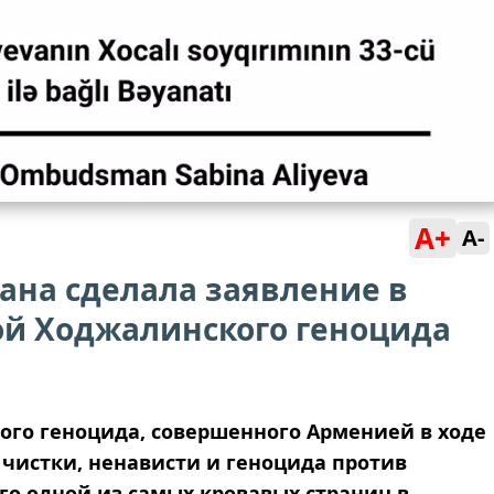
A+
A-
на сделала заявление в
ой Ходжалинского геноцида
кого геноцида, совершенного Арменией в ходе
чистки, ненависти и геноцида против
го одной из самых кровавых страниц в