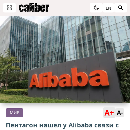
EN
A+
A-
МИР
Пентагон нашел у Alibaba связи с