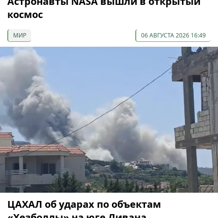
Астронавты NASA вышли в открытый
космос
МИР
06 АВГУСТА 2026 16:49
ЦАХАЛ об ударах по объектам
«Хезболлы» на юге Ливана