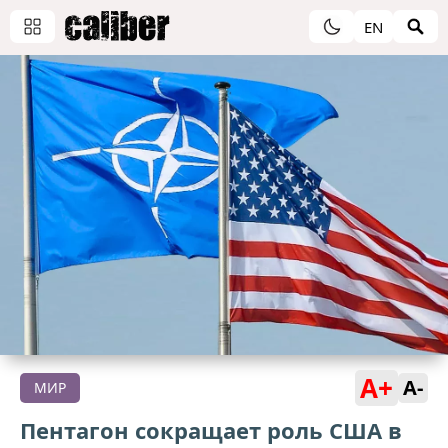
EN
A+
A-
МИР
Пентагон сокращает роль США в