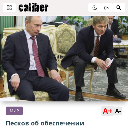
EN
A+
A-
МИР
Песков об обеспечении