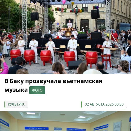
В Баку прозвучала вьетнамская
музыка
ФОТО
КУЛЬТУРА
02 АВГУСТА 2026 00:30