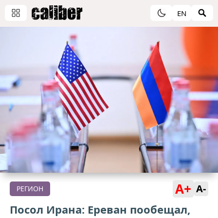
EN
A+
A-
РЕГИОН
Посол Ирана: Ереван пообещал,