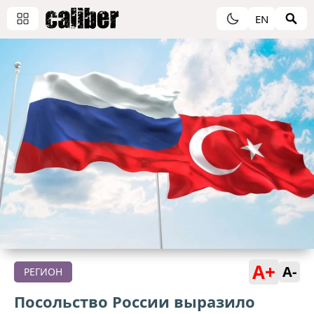
EN
A+
A-
РЕГИОН
Посольство России выразило