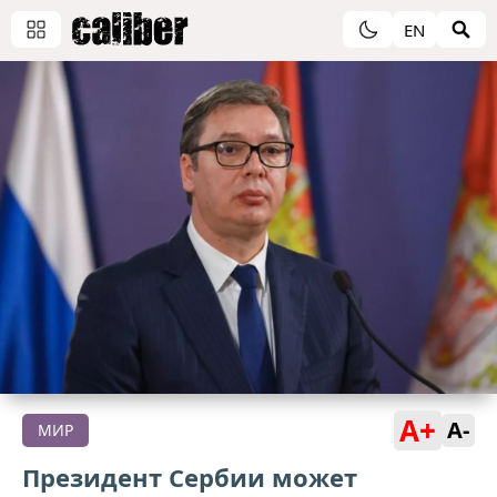
EN
A+
A-
МИР
Президент Сербии может