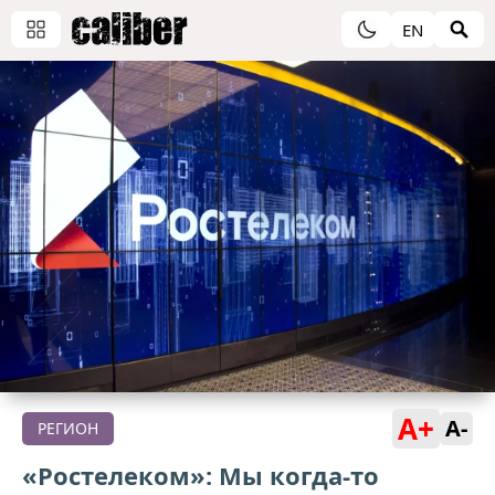
EN
A+
A-
РЕГИОН
«Ростелеком»: Мы когда-то