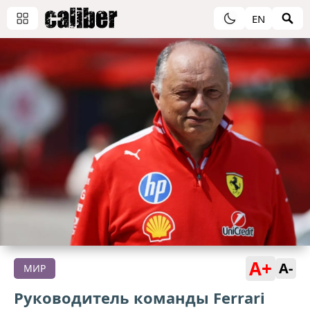
EN
A+
A-
МИР
Руководитель команды Ferrari