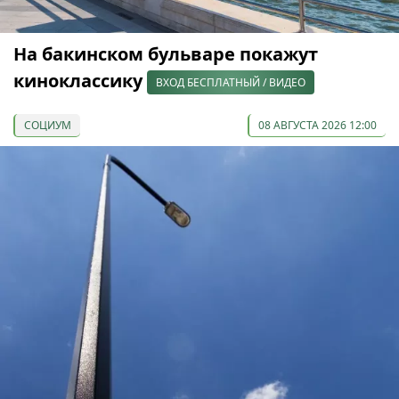
На бакинском бульваре покажут
киноклассику
ВХОД БЕСПЛАТНЫЙ / ВИДЕО
СОЦИУМ
08 АВГУСТА 2026 12:00