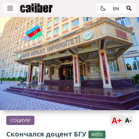
EN
A+
A-
СОЦИУМ
Скончался доцент БГУ
ФОТО