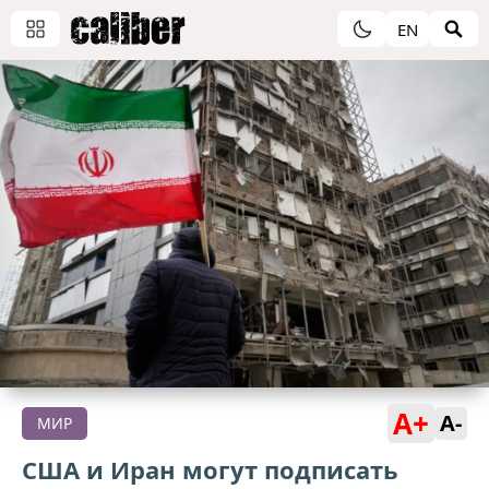
EN
A+
A-
МИР
США и Иран могут подписать