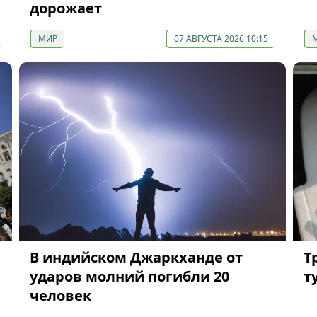
дорожает
МИР
07 АВГУСТА 2026 10:15
В индийском Джаркханде от
Т
ударов молний погибли 20
т
человек