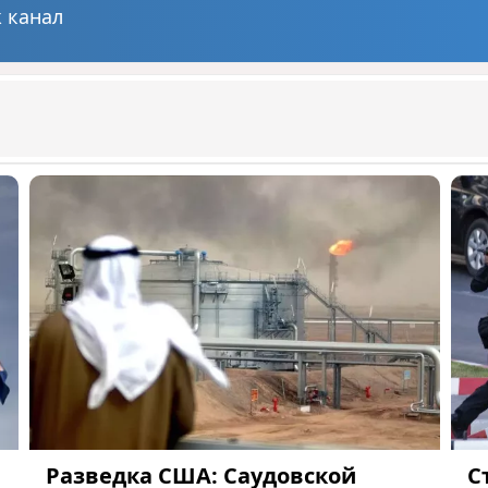
 канал
Разведка США: Саудовской
С