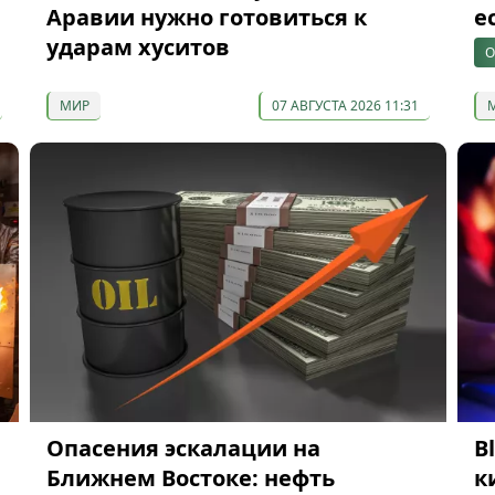
Аравии нужно готовиться к
е
ударам хуситов
О
МИР
07 АВГУСТА 2026 11:31
в
Опасения эскалации на
B
Ближнем Востоке: нефть
к