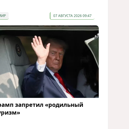
МИР
07 АВГУСТА 2026 09:47
рамп запретил «родильный
уризм»