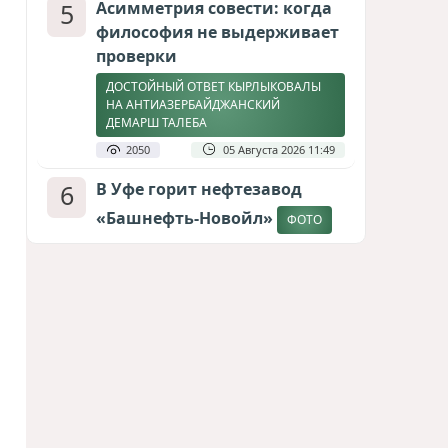
5
Асимметрия совести: когда
философия не выдерживает
проверки
ДОСТОЙНЫЙ ОТВЕТ КЫРЛЫКОВАЛЫ
НА АНТИАЗЕРБАЙДЖАНСКИЙ
ДЕМАРШ ТАЛЕБА
2050
05 Августа 2026 11:49
6
В Уфе горит нефтезавод
«Башнефть-Новойл»
ФОТО
1960
05 Августа 2026 12:53
7
Атлантический щит: Дания
ставит на Фареры в
большой игре за Арктику
СТАТЬЯ МАТАНАТ НАСИБОВОЙ
1701
05 Августа 2026 08:26
8
Меценат Юрского периода