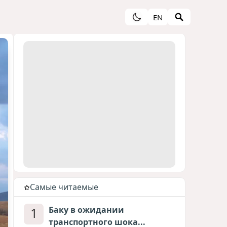
EN
Cамые читаемые
1
Баку в ожидании
транспортного шока...