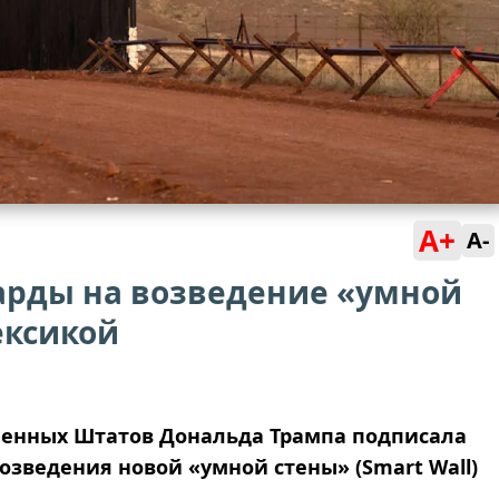
A+
A-
рды на возведение «умной
ексикой
енных Штатов Дональда Трампа подписала
возведения новой «умной стены» (Smart Wall)