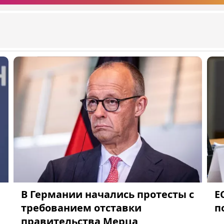
В Германии начались протесты с
Е
требованием отставки
п
правительства Мерца