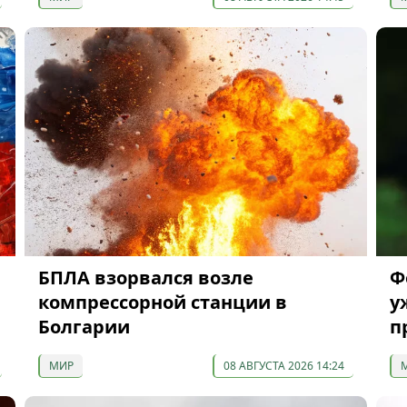
БПЛА взорвался возле
Ф
компрессорной станции в
у
Болгарии
п
МИР
08 АВГУСТА 2026 14:24