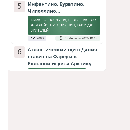
5
Инфантино, Буратино,
Чиполлино...
ТАКАЯ ВОТ КАРТИНА, НЕВЕСЕЛАЯ. КАК
ДЛЯ ДЕЙСТВУЮЩИХ ЛИЦ, ТАК И ДЛЯ
ЗРИТЕЛЕЙ
2090
05 Августа 2026 10:15
6
Атлантический щит: Дания
ставит на Фареры в
большой игре за Арктику
СТАТЬЯ МАТАНАТ НАСИБОВОЙ
1924
05 Августа 2026 08:26
7
Горит Сызранский НПЗ
ВИДЕО / ФОТО
1875
08 Августа 2026 09:02
8
Зять главкома ВКС РФ погиб
при взрыве у ресторана в