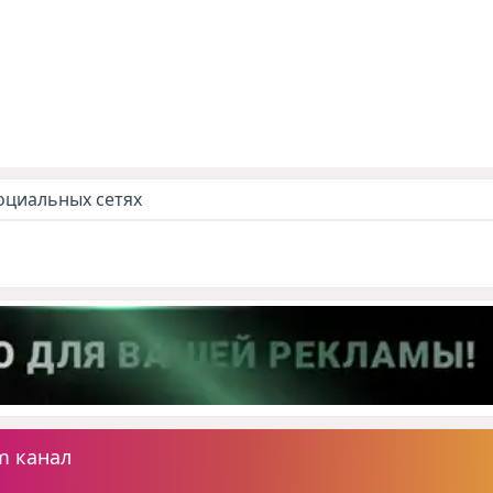
оциальных сетях
m канал