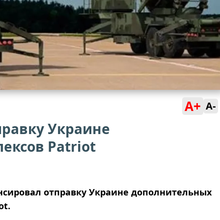
A+
A-
правку Украине
ксов Patriot
нсировал отправку Украине дополнительных
ot.