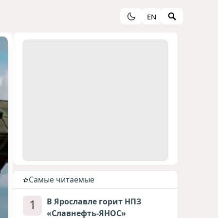
EN
Cамые читаемые
1
В Ярославле горит НПЗ
«Славнефть-ЯНОС»