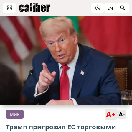
EN
A+
A-
МИР
Трамп пригрозил ЕС торговыми