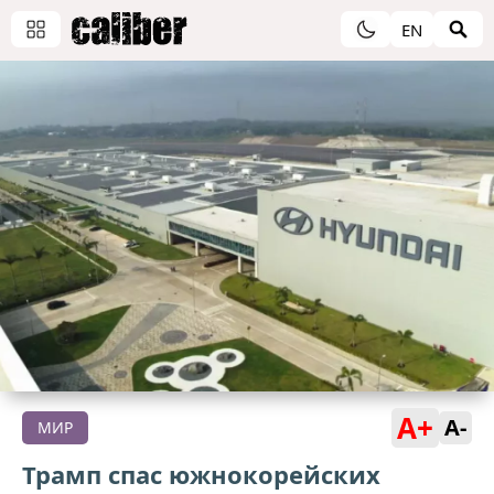
EN
A+
A-
МИР
Трамп спас южнокорейских