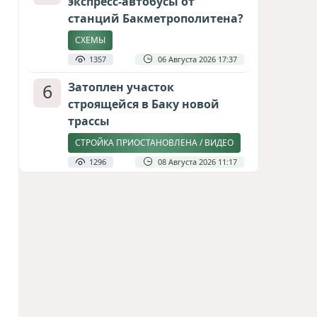
экспресс-автобусы от
станций Бакметрополитена?
СХЕМЫ
1357
06 Августа 2026 17:37
6
Затоплен участок
строящейся в Баку новой
трассы
СТРОЙКА ПРИОСТАНОВЛЕНА / ВИДЕО
1296
08 Августа 2026 11:17
7
Дипломатия человеческого
измерения
ПОЧЕМУ ВИЗИТ БАЙРАМОВА В КИЕВ –
ЭТО БОЛЬШЕ, ЧЕМ ПРОТОКОЛ
1269
06 Августа 2026 16:04
8
Америка сворачивает
флаги: Вашингтон