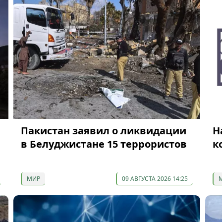
Пакистан заявил о ликвидации
Н
в Белуджистане 15 террористов
к
МИР
09 АВГУСТА 2026 14:25