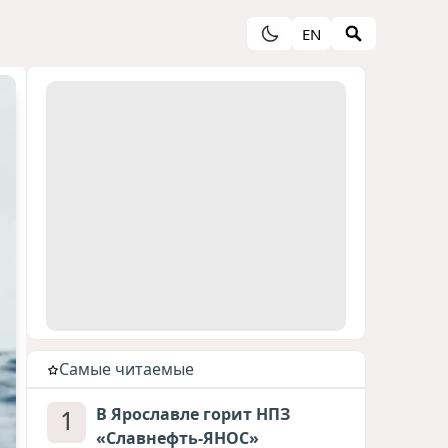
EN
Cамые читаемые
1
В Ярославле горит НПЗ
«Славнефть-ЯНОС»