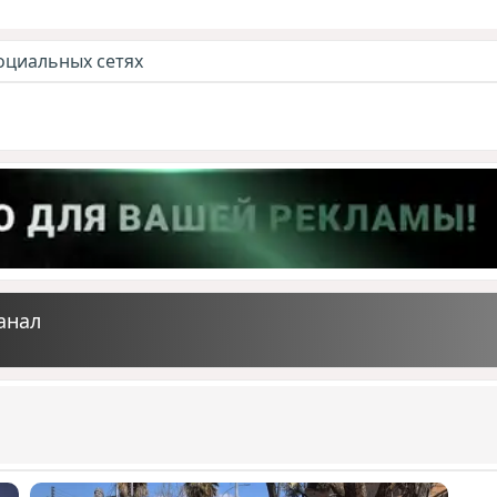
оциальных сетях
анал