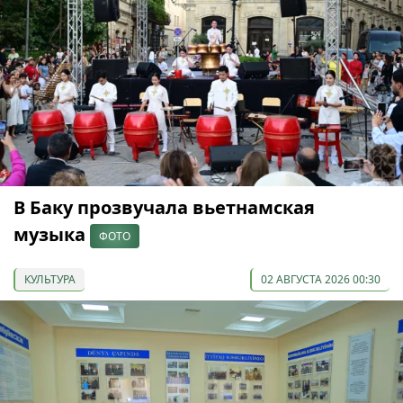
В Баку прозвучала вьетнамская
музыка
ФОТО
КУЛЬТУРА
02 АВГУСТА 2026 00:30