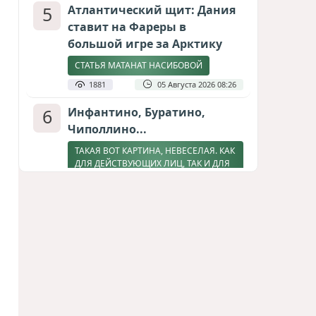
5
Атлантический щит: Дания
ставит на Фареры в
большой игре за Арктику
СТАТЬЯ МАТАНАТ НАСИБОВОЙ
1881
05 Августа 2026 08:26
6
Инфантино, Буратино,
Чиполлино...
ТАКАЯ ВОТ КАРТИНА, НЕВЕСЕЛАЯ. КАК
ДЛЯ ДЕЙСТВУЮЩИХ ЛИЦ, ТАК И ДЛЯ
ЗРИТЕЛЕЙ
1755
05 Августа 2026 10:15
7
Зять главкома ВКС РФ погиб
при взрыве у ресторана в
Москве
ВИДЕО / ФОТО
1349
05 Августа 2026 16:31
8
Тень биткоина над Грузией: