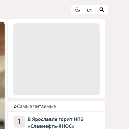
EN
Cамые читаемые
1
В Ярославле горит НПЗ
«Славнефть-ЯНОС»