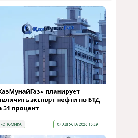
КазМунайГаз» планирует
величить экспорт нефти по БТД
а 31 процент
ЭКОНОМИКА
07 АВГУСТА 2026 16:29