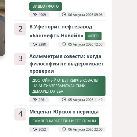
ВИДЕО / ФОТО
4909
06 Августа 2026 09:06
2
В Уфе горит нефтезавод
«Башнефть-Новойл»
ФОТО
2280
05 Августа 2026 12:53
3
Асимметрия совести: когда
философия не выдерживает
проверки
ДОСТОЙНЫЙ ОТВЕТ КЫРЛЫКОВАЛЫ
НА АНТИАЗЕРБАЙДЖАНСКИЙ
ДЕМАРШ ТАЛЕБА
2261
05 Августа 2026 11:49
4
Меценат Юрского периода
САМВЕЛ КАРАПЕТЯН И ЕГО ПЛАНЫ
2052
06 Августа 2026 22:00