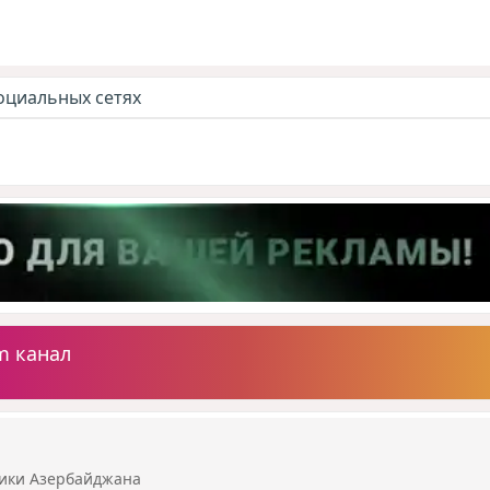
оциальных сетях
m канал
ики Азербайджана