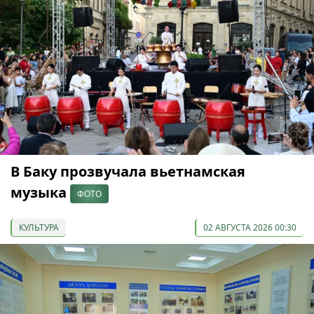
В Баку прозвучала вьетнамская
музыка
ФОТО
КУЛЬТУРА
02 АВГУСТА 2026 00:30