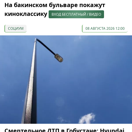
На бакинском бульваре покажут
киноклассику
ВХОД БЕСПЛАТНЫЙ / ВИДЕО
СОЦИУМ
08 АВГУСТА 2026 12:00
Смертельное ДТП в Гобустане: Hyundai