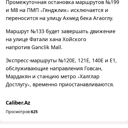
Промежуточная остановка маршрутов №199
и M8 на ПМП
Гянджлик
исключается и
«
»
переносится на улицу Ахмед бека Агаоглу.
Маршрут №133 будет завершать движение
на улице Фатали хана Хойского
напротив Gənclik Mall.
Экспресс-маршруты №120E, 121E, 140E и E1,
обслуживающие направления Говсан,
Мардакян и станцию метро
Халглар
«
Достлугу
, временно приостанавливаются.
»
Caliber.Az
Просмотров:
625