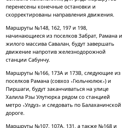
перенесены конечные остановки и
скорректированы направления движения.
Маршруты №148, 162, 197 и 198,
начинающиеся из поселков Забрат, Рамана и
жилого массива Савалан, будут завершать
движение напротив железнодорожной
станции Сабунчу.
Маршруты №166, 173A и 173B, следующие из
поселков Рамана (совхоз
Гюльчюлюк
) и
«
»
Пиршаги, будут заканчиваться на улице
Халила Рзы Улутюрка рядом со станцией
метро
Улдуз
и следовать по Балаханинской
«
»
дороге.
Маршруты №107, 107A, 131, а также №168 и