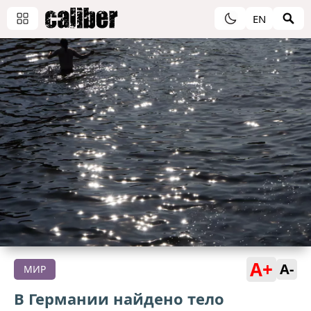
EN
A+
A-
МИР
В Германии найдено тело