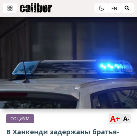
EN
A+
A-
СОЦИУМ
В Ханкенди задержаны братья-