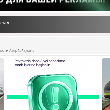
анал
вости Азербайджана