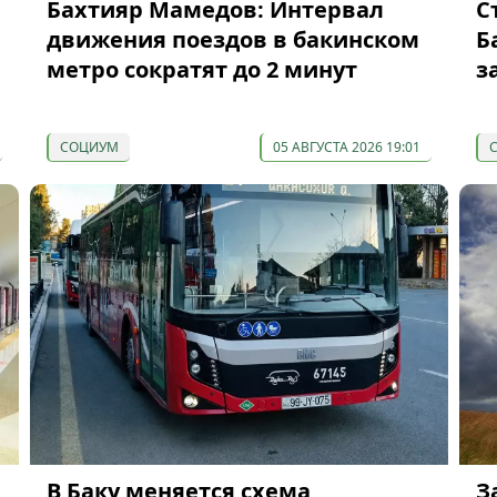
Бахтияр Мамедов: Интервал
С
движения поездов в бакинском
Б
метро сократят до 2 минут
з
СОЦИУМ
05 АВГУСТА 2026 19:01
В Баку меняется схема
З