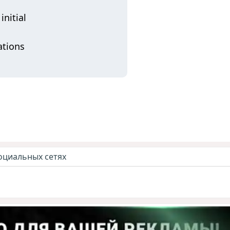
initial
ations
оциальных сетях