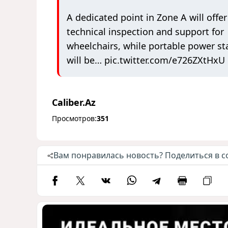
A dedicated point in Zone A will offer 
technical inspection and support for
wheelchairs, while portable power st
will be…
pic.twitter.com/e726ZXtHxU
Caliber.Az
Просмотров:
351
Вам понравилась новость? Поделиться в с