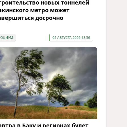
троительство новых тоннелей
акинского метро может
авершиться досрочно
СОЦИУМ
05 АВГУСТА 2026 18:56
автра в Баку и регионах будет