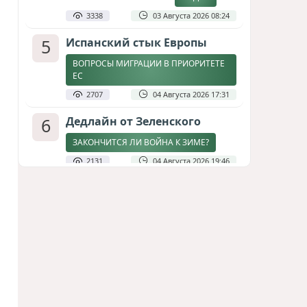
3338
03 Августа 2026 08:24
5
Испанский стык Европы
ВОПРОСЫ МИГРАЦИИ В ПРИОРИТЕТЕ
ЕС
2707
04 Августа 2026 17:31
6
Дедлайн от Зеленского
ЗАКОНЧИТСЯ ЛИ ВОЙНА К ЗИМЕ?
2131
04 Августа 2026 19:46
7
Стена в океане
КИТАЙ ПРОВЕЛ УЧЕНИЯ В ЮЖНО-
КИТАЙСКОМ МОРЕ
1794
03 Августа 2026 20:23
8
Асимметрия совести: когда
философия не выдерживает
проверки