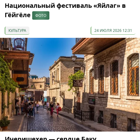
Национальный фестиваль «Яйлаг» в
Гёйгёле
ФОТО
КУЛЬТУРА
24 ИЮЛЯ 2026 12:31
Ичеришехер — сердце Баку