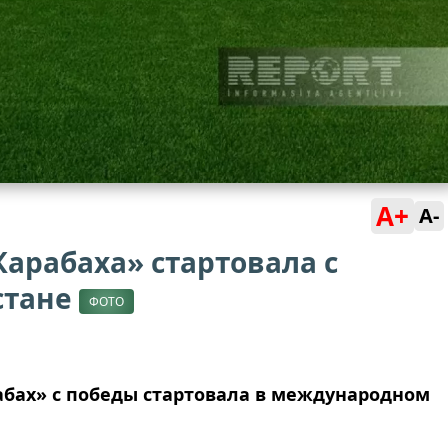
A+
A-
арабаха» стартовала с
стане
ФОТО
абах
»
с победы стартовала в международном