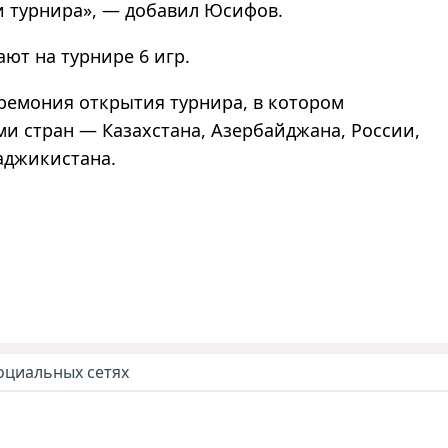
и турнира
»
,
—
добавил Юсифов.
ют на турнире 6 игр.
ремония открытия турнира, в котором
ми стран
—
Казахстана, Азербайджана, России,
Таджикистана.
оциальных сетях