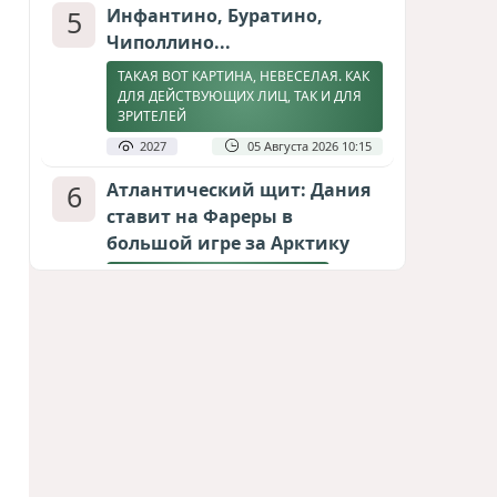
5
Инфантино, Буратино,
Чиполлино...
ТАКАЯ ВОТ КАРТИНА, НЕВЕСЕЛАЯ. КАК
ДЛЯ ДЕЙСТВУЮЩИХ ЛИЦ, ТАК И ДЛЯ
ЗРИТЕЛЕЙ
2027
05 Августа 2026 10:15
6
Атлантический щит: Дания
ставит на Фареры в
большой игре за Арктику
СТАТЬЯ МАТАНАТ НАСИБОВОЙ
1912
05 Августа 2026 08:26
7
Горит Сызранский НПЗ
ВИДЕО / ФОТО
1776
08 Августа 2026 09:02
8
Зять главкома ВКС РФ погиб
при взрыве у ресторана в