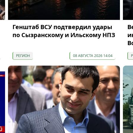
Генштаб ВСУ подтвердил удары
В
по Сызранскому и Ильскому НПЗ
и
В
РЕГИОН
08 АВГУСТА 2026 14:04