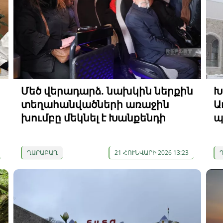
Մեծ վերադարձ. նախկին ներքին
Խ
տեղահանվածների առաջին
Ա
խումբը մեկնել է Խանքենդի
պ
ՂԱՐԱԲԱՂ
21 ՀՈՒՆՎԱՐԻ 2026 13:23