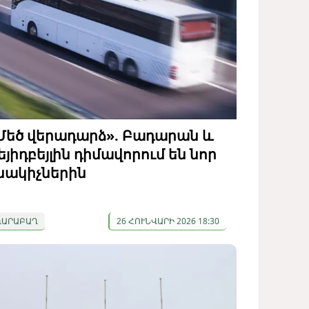
Մեծ վերադարձ». Բադարան և
եյիդբեյլին դիմավորում են նոր
նակիչներին
ՂԱՐԱԲԱՂ
26 ՀՈՒՆՎԱՐԻ 2026 18:30