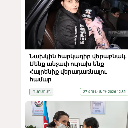
Նախկին հարկադիր վերաբնակ.
Մենք անչափ ուրախ ենք
Հայրենիք վերադառնալու
համար
ՂԱՐԱԲԱՂ
27 ՀՈՒՆՎԱՐԻ 2026 12:35