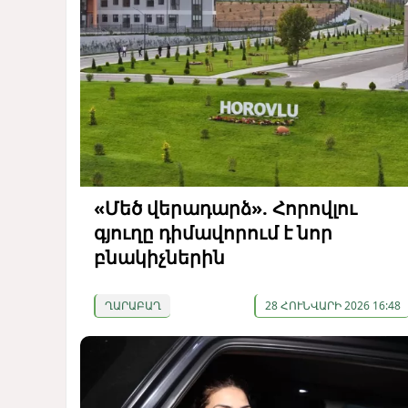
«Մեծ վերադարձ». Հորովլու
գյուղը դիմավորում է նոր
բնակիչներին
ՂԱՐԱԲԱՂ
28 ՀՈՒՆՎԱՐԻ 2026 16:48