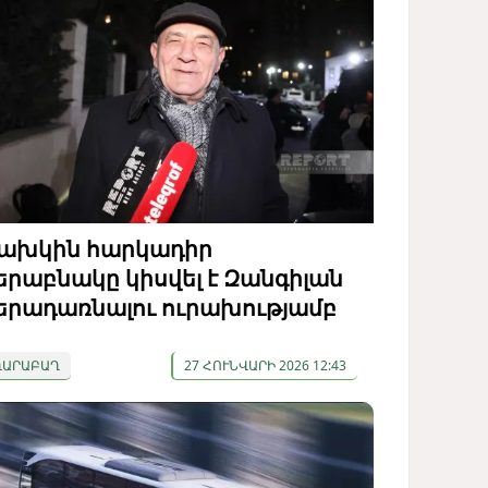
ախկին հարկադիր
երաբնակը կիսվել է Զանգիլան
երադառնալու ուրախությամբ
ՂԱՐԱԲԱՂ
27 ՀՈՒՆՎԱՐԻ 2026 12:43