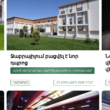
Ջաբրայիլում բացվել է նոր
Ն
դպրոց
վ
վ
«ՄԵԾ ՎԵՐԱԴԱՐՁԸ» ՇԱՐՈՒՆԱԿՎՈՒՄ Է / ԼՈՒՍԱՆԿԱՐ
ՂԱՐԱԲԱՂ
27 ՀՈՒՆՎԱՐԻ 2026 17:27