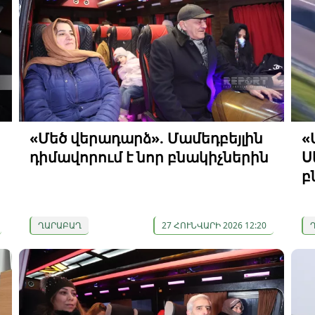
«Մեծ վերադարձ». Մամեդբեյլին
«
դիմավորում է նոր բնակիչներին
Ս
բ
ՂԱՐԱԲԱՂ
27 ՀՈՒՆՎԱՐԻ 2026 12:20