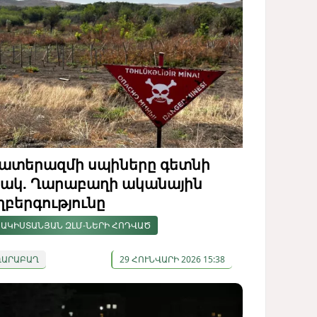
ատերազմի սպիները գետնի
ակ. Ղարաբաղի ականային
ղբերգությունը
ԱԿԻՍՏԱՆՅԱՆ ԶԼՄ-ՆԵՐԻ ՀՈԴՎԱԾ
ՂԱՐԱԲԱՂ
29 ՀՈՒՆՎԱՐԻ 2026 15:38