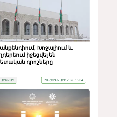
անքենդիում, Խոջալիում և
ղդերեում իջեցվել են
ետական ​​դրոշները
ՂԱՐԱԲԱՂ
20 ՀՈՒՆՎԱՐԻ 2026 16:04