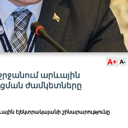
A+
A-
 շրջանում արևային
ւցման ժամկետները
ային էլեկտրակայանի շինարարությունը