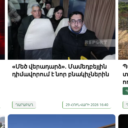
«Մեծ վերադարձ». Մամեդբեյլին
Պ
դիմավորում է նոր բնակիչներին
տ
ո
Պ
ՂԱՐԱԲԱՂ
29 ՀՈՒՆՎԱՐԻ 2026 16:40