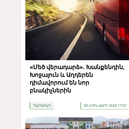
«Մեծ վերադարձ». Խանքենդին,
Խոջալուն և Աղդերեն
դիմավորում են նոր
բնակիչներին
ՂԱՐԱԲԱՂ
30 ՀՈՒՆՎԱՐԻ 2026 17:07