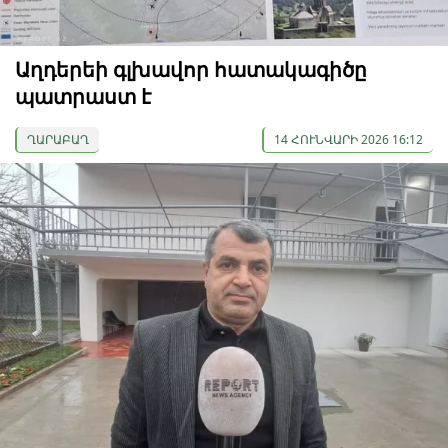
Աղդերեի գլխավոր հատակագիծը
պատրաստ է
ՂԱՐԱԲԱՂ
14 ՀՈՒՆՎԱՐԻ 2026 16:12