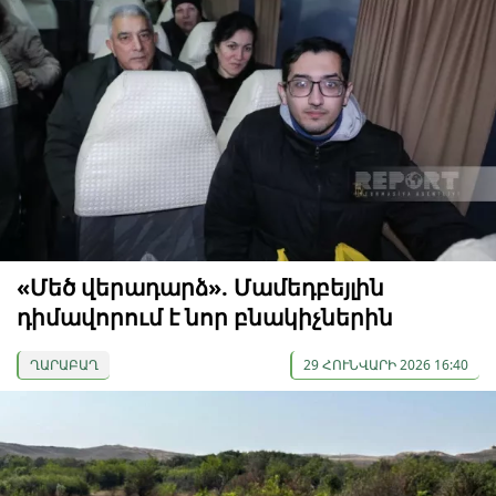
«Մեծ վերադարձ». Մամեդբեյլին
դիմավորում է նոր բնակիչներին
ՂԱՐԱԲԱՂ
29 ՀՈՒՆՎԱՐԻ 2026 16:40