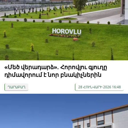
«Մեծ վերադարձ». Հորովլու գյուղը
դիմավորում է նոր բնակիչներին
ՂԱՐԱԲԱՂ
28 ՀՈՒՆՎԱՐԻ 2026 16:48