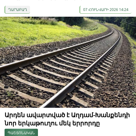
ՂԱՐԱԲԱՂ
07 ՀՈՒՆՎԱՐԻ 2026 14:24
Արդեն ավարտված է Աղդամ-Խանքենդի
նոր երկաթուղու մեկ երրորդը
ՊԱՇՏՈՆԱԿԱՆ