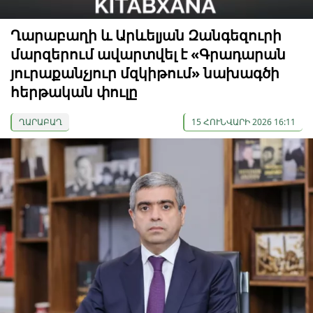
Ղարաբաղի և Արևելյան Զանգեզուրի
մարզերում ավարտվել է «Գրադարան
յուրաքանչյուր մզկիթում» նախագծի
հերթական փուլը
ՂԱՐԱԲԱՂ
15 ՀՈՒՆՎԱՐԻ 2026 16:11