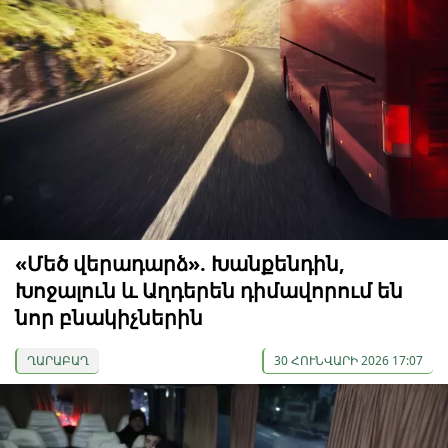
«Մեծ վերադարձ». Խանքենդին,
Խոջալուն և Աղդերեն դիմավորում են
նոր բնակիչներին
ՂԱՐԱԲԱՂ
30 ՀՈՒՆՎԱՐԻ 2026 17:07