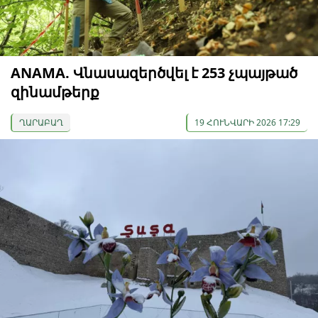
ANAMA. Վնասազերծվել է 253 չպայթած
զինամթերք
ՂԱՐԱԲԱՂ
19 ՀՈՒՆՎԱՐԻ 2026 17:29