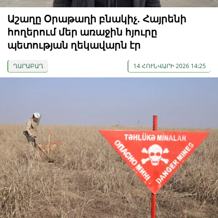
Աշաղը Օրաթաղի բնակիչ. Հայրենի
հողերում մեր առաջին հյուրը
պետության ղեկավարն էր
ՂԱՐԱԲԱՂ
14 ՀՈՒՆՎԱՐԻ 2026 14:25