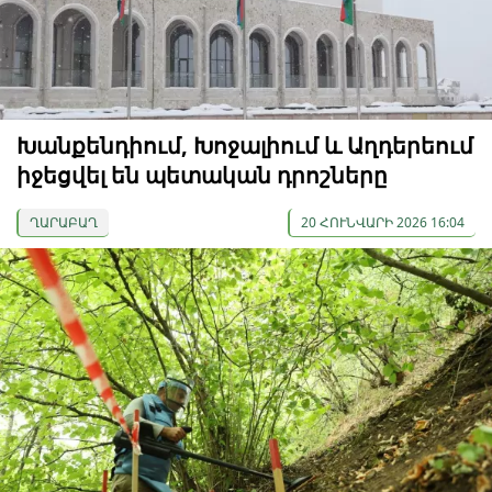
Խանքենդիում, Խոջալիում և Աղդերեում
իջեցվել են պետական ​​դրոշները
ՂԱՐԱԲԱՂ
20 ՀՈՒՆՎԱՐԻ 2026 16:04