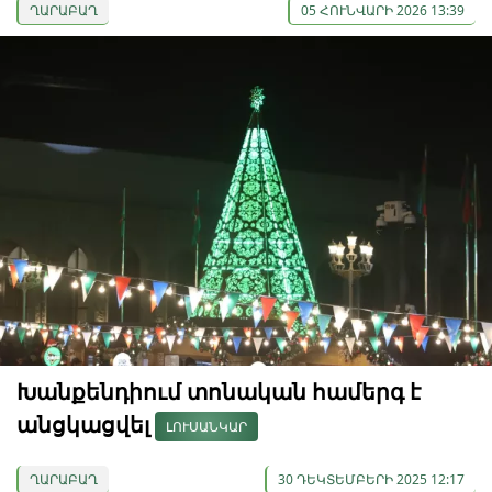
ՂԱՐԱԲԱՂ
05 ՀՈՒՆՎԱՐԻ 2026 13:39
Խանքենդիում տոնական համերգ է
անցկացվել
ԼՈՒՍԱՆԿԱՐ
ՂԱՐԱԲԱՂ
30 ԴԵԿՏԵՄԲԵՐԻ 2025 12:17