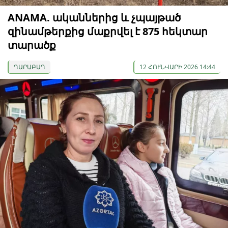
ANAMA. ականներից և չպայթած
զինամթերքից մաքրվել է 875 հեկտար
տարածք
ՂԱՐԱԲԱՂ
12 ՀՈՒՆՎԱՐԻ 2026 14:44