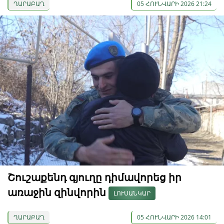
ՂԱՐԱԲԱՂ
05 ՀՈՒՆՎԱՐԻ 2026 21:24
Շուշաքենդ գյուղը դիմավորեց իր
առաջին զինվորին
ԼՈՒՍԱՆԿԱՐ
ՂԱՐԱԲԱՂ
05 ՀՈՒՆՎԱՐԻ 2026 14:01