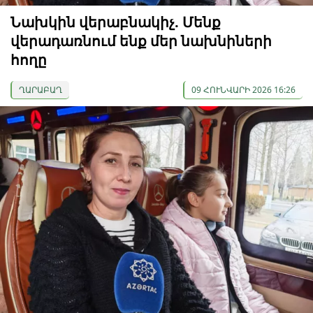
Նախկին վերաբնակիչ. Մենք
վերադառնում ենք մեր նախնիների
հողը
ՂԱՐԱԲԱՂ
09 ՀՈՒՆՎԱՐԻ 2026 16:26