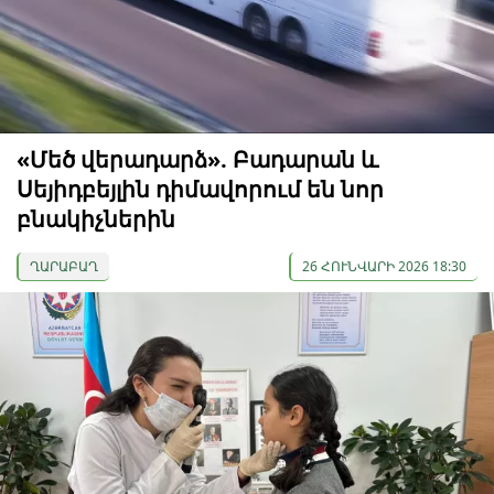
«Մեծ վերադարձ». Բադարան և
Սեյիդբեյլին դիմավորում են նոր
բնակիչներին
ՂԱՐԱԲԱՂ
26 ՀՈՒՆՎԱՐԻ 2026 18:30