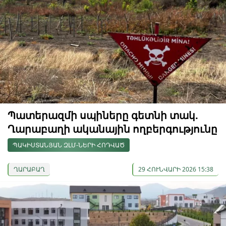
Պատերազմի սպիները գետնի տակ.
Ղարաբաղի ականային ողբերգությունը
ՊԱԿԻՍՏԱՆՅԱՆ ԶԼՄ-ՆԵՐԻ ՀՈԴՎԱԾ
ՂԱՐԱԲԱՂ
29 ՀՈՒՆՎԱՐԻ 2026 15:38