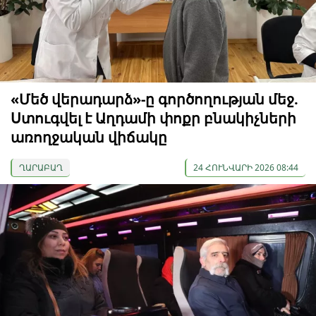
«Մեծ վերադարձ»-ը գործողության մեջ.
Ստուգվել է Աղդամի փոքր բնակիչների
առողջական վիճակը
ՂԱՐԱԲԱՂ
24 ՀՈՒՆՎԱՐԻ 2026 08:44