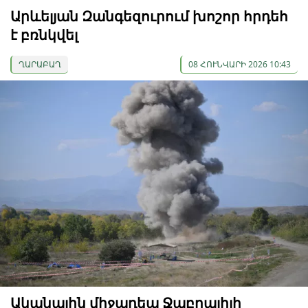
Արևելյան Զանգեզուրում խոշոր հրդեհ
է բռնկվել
ՂԱՐԱԲԱՂ
08 ՀՈՒՆՎԱՐԻ 2026 10:43
Ականային միջադեպ Ջաբրայիլի