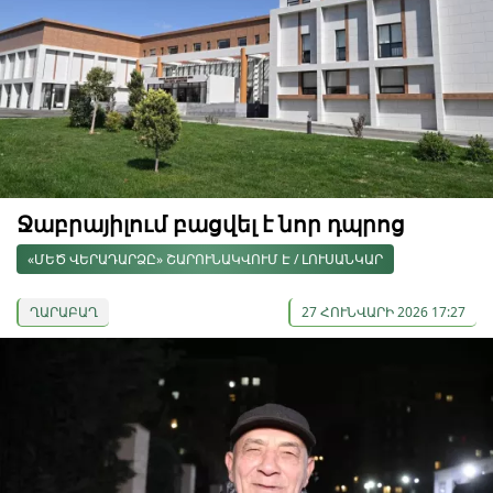
Ջաբրայիլում բացվել է նոր դպրոց
«ՄԵԾ ՎԵՐԱԴԱՐՁԸ» ՇԱՐՈՒՆԱԿՎՈՒՄ Է / ԼՈՒՍԱՆԿԱՐ
ՂԱՐԱԲԱՂ
27 ՀՈՒՆՎԱՐԻ 2026 17:27