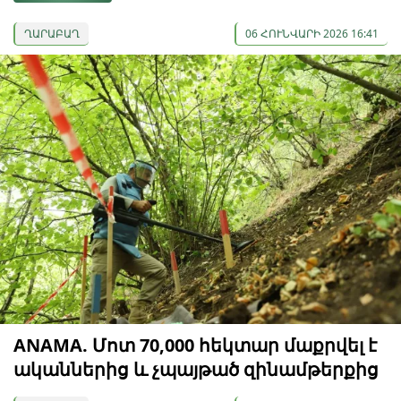
ՂԱՐԱԲԱՂ
06 ՀՈՒՆՎԱՐԻ 2026 16:41
ANAMA. Մոտ 70,000 հեկտար մաքրվել է
ականներից և չպայթած զինամթերքից