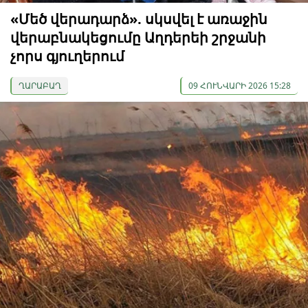
«Մեծ վերադարձ». սկսվել է առաջին
վերաբնակեցումը Աղդերեի շրջանի
չորս գյուղերում
ՂԱՐԱԲԱՂ
09 ՀՈՒՆՎԱՐԻ 2026 15:28