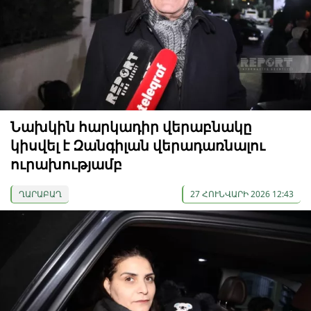
Նախկին հարկադիր վերաբնակը
կիսվել է Զանգիլան վերադառնալու
ուրախությամբ
ՂԱՐԱԲԱՂ
27 ՀՈՒՆՎԱՐԻ 2026 12:43