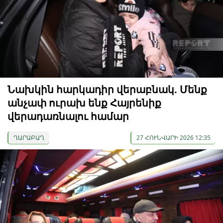
Նախկին հարկադիր վերաբնակ. Մենք
անչափ ուրախ ենք Հայրենիք
վերադառնալու համար
ՂԱՐԱԲԱՂ
27 ՀՈՒՆՎԱՐԻ 2026 12:35