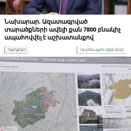
Նախարար. Ազատագրված
տարածքների ավելի քան 7800 բնակիչ
ապահովվել է աշխատանքով
ՂԱՐԱԲԱՂ
14 ՀՈՒՆՎԱՐԻ 2026 20:02