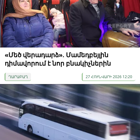
«Մեծ վերադարձ». Մամեդբեյլին
դիմավորում է նոր բնակիչներին
ՂԱՐԱԲԱՂ
27 ՀՈՒՆՎԱՐԻ 2026 12:20