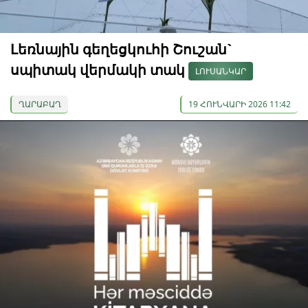
Լեռնային գեղեցկուհի Շուշան`
սպիտակ վերմակի տակ
ԼՈՒՍԱՆԿԱՐ
ՂԱՐԱԲԱՂ
19 ՀՈՒՆՎԱՐԻ 2026 11:42