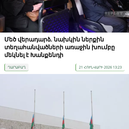
Մեծ վերադարձ. նախկին ներքին
տեղահանվածների առաջին խումբը
մեկնել է Խանքենդի
ՂԱՐԱԲԱՂ
21 ՀՈՒՆՎԱՐԻ 2026 13:23