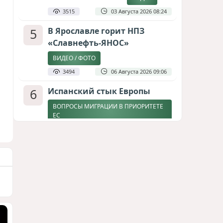
3515
03 Августа 2026 08:24
5
В Ярославле горит НПЗ
«Славнефть-ЯНОС»
ВИДЕО / ФОТО
3494
06 Августа 2026 09:06
6
Испанский стык Европы
ВОПРОСЫ МИГРАЦИИ В ПРИОРИТЕТЕ
ЕС
2868
04 Августа 2026 17:31
7
Дедлайн от Зеленского
ЗАКОНЧИТСЯ ЛИ ВОЙНА К ЗИМЕ?
2615
04 Августа 2026 19:46
8
Россия продвигается,
проблемы Украины
нарастают