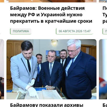
Байрамов: Военные действия
П
между РФ и Украиной нужно
Т
прекратить в кратчайшие сроки
р
ПОЛИТИКА
06 АВГУСТА 2026 15:47
Байрамову показали архивы
Б