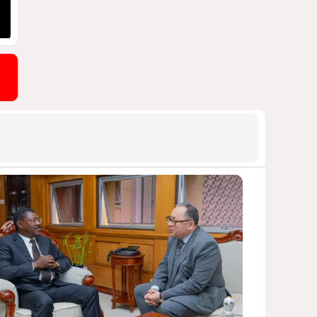
ПОЧЕМУ ИЮЛЬСКИЕ ИТОГИ НЕ ДАЮТ
КИЕВУ ПОВОДОВ ДЛЯ ОПТИМИЗМА?
1946
03 Августа 2026 12:30
9
Асимметрия совести: когда
философия не выдерживает
проверки
ДОСТОЙНЫЙ ОТВЕТ КЫРЛЫКОВАЛЫ
НА АНТИАЗЕРБАЙДЖАНСКИЙ
ДЕМАРШ ТАЛЕБА
1915
05 Августа 2026 11:49
10
Стена в океане
КИТАЙ ПРОВЕЛ УЧЕНИЯ В ЮЖНО-
КИТАЙСКОМ МОРЕ
1899
03 Августа 2026 20:23