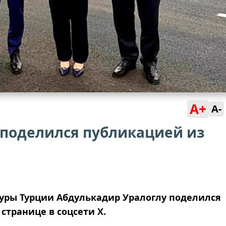
A+
A-
 поделился публикацией из
уры Турции Абдулькадир Уралоглу поделился
странице в соцсети X.