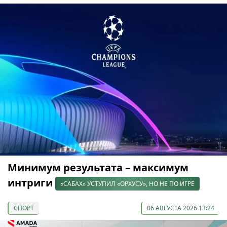
Минимум результата – максимум
интриги
«САБАХ» УСТУПИЛ «ОРХУСУ», НО НЕ ПО ИГРЕ
СПОРТ
06 АВГУСТА 2026 13:24