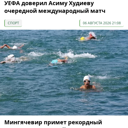
УЕФА доверил Асиму Худиеву
очередной международный матч
СПОРТ
06 АВГУСТА 2026 21:08
Мингячевир примет рекордный