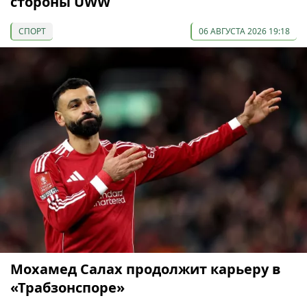
стороны UWW
СПОРТ
06 АВГУСТА 2026 19:18
Мохамед Салах продолжит карьеру в
«Трабзонспоре»