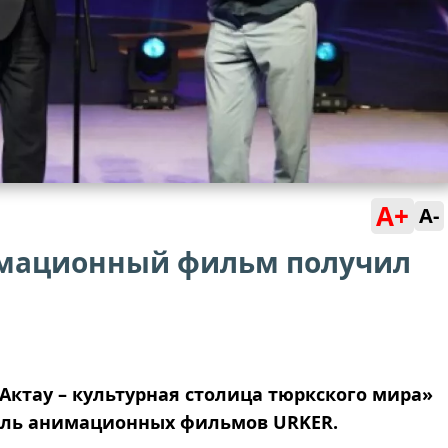
A+
A-
мационный фильм получил
Актау – культурная столица тюркского мира»
аль анимационных фильмов URKER.