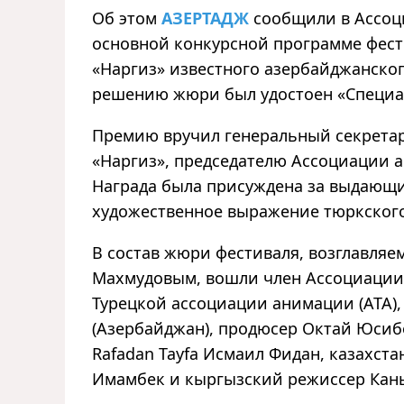
Об этом
АЗЕРТАДЖ
сообщили в Ассоц
основной конкурсной программе фес
«Наргиз» известного азербайджанско
решению жюри был удостоен «Специ
Премию вручил генеральный секрета
«Наргиз», председателю Ассоциации 
Награда была присуждена за выдающий
художественное выражение тюркского
В состав жюри фестиваля, возглавля
Махмудовым, вошли член Ассоциации
Турецкой ассоциации анимации (ATA), д
(Азербайджан), продюсер Октай Юсиб
Rafadan Tayfa Исмаил Фидан, казахст
Имамбек и кыргызский режиссер Кан