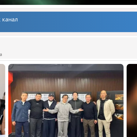
 канал
а