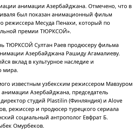
иации анимации Азербайджана. Отмечено, что в
тиваля был показан анимационный фильм
го режиссера Месуда Пенахи, который по
альной премии TЮРКСОЙ».
рь TЮРКСОЙ Султан Раев продюсеру фильма
анимации Азербайджана Рашиду Агамалиеву.
ся вклад в культурное наследие и
 мира.
емого известным узбекским режиссером Мавзуром
 анимации Азербайджана, председатель
иректор студий Plastilin (Финляндия) и Alove
ов, режиссер и продюсер турецкого сериала
анский социальный антрополог Евфрат Б.
ыбек Омурбеков.