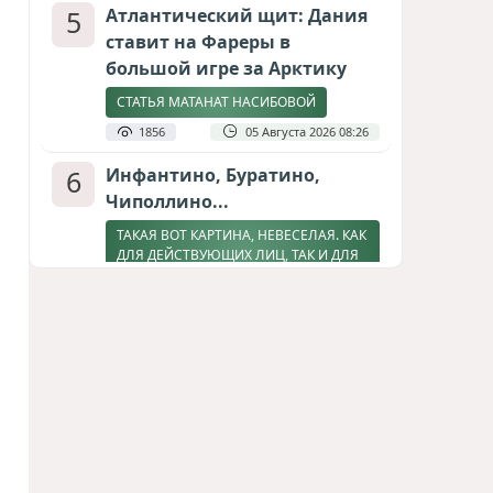
5
Атлантический щит: Дания
ставит на Фареры в
большой игре за Арктику
СТАТЬЯ МАТАНАТ НАСИБОВОЙ
1856
05 Августа 2026 08:26
6
Инфантино, Буратино,
Чиполлино...
ТАКАЯ ВОТ КАРТИНА, НЕВЕСЕЛАЯ. КАК
ДЛЯ ДЕЙСТВУЮЩИХ ЛИЦ, ТАК И ДЛЯ
ЗРИТЕЛЕЙ
1676
05 Августа 2026 10:15
7
Зять главкома ВКС РФ погиб
при взрыве у ресторана в
Москве
ВИДЕО / ФОТО
1328
05 Августа 2026 16:31
8
Тень биткоина над Грузией: