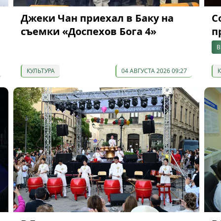
Джеки Чан приехал в Баку на
С
съемки «Доспехов Бога 4»
п
В
КУЛЬТУРА
04 АВГУСТА 2026 09:27