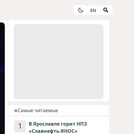
EN
Cамые читаемые
1
В Ярославле горит НПЗ
«Славнефть-ЯНОС»