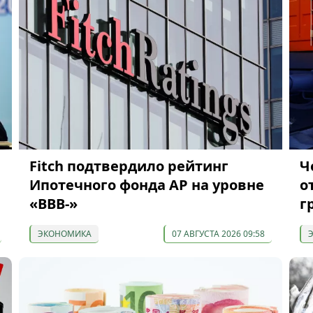
я
Fitch подтвердило рейтинг
Ч
Ипотечного фонда АР на уровне
о
«BBB-»
г
ЭКОНОМИКА
07 АВГУСТА 2026 09:58