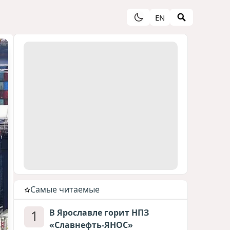
EN
Cамые читаемые
1
В Ярославле горит НПЗ
«Славнефть-ЯНОС»