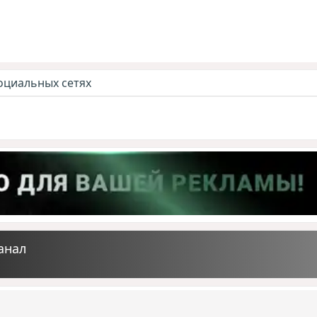
оциальных сетях
анал