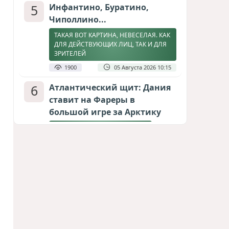
5
Инфантино, Буратино,
Чиполлино...
ТАКАЯ ВОТ КАРТИНА, НЕВЕСЕЛАЯ. КАК
ДЛЯ ДЕЙСТВУЮЩИХ ЛИЦ, ТАК И ДЛЯ
ЗРИТЕЛЕЙ
1900
05 Августа 2026 10:15
6
Атлантический щит: Дания
ставит на Фареры в
большой игре за Арктику
СТАТЬЯ МАТАНАТ НАСИБОВОЙ
1895
05 Августа 2026 08:26
7
Горит Сызранский НПЗ
ВИДЕО / ФОТО
1521
08 Августа 2026 09:02
8
Зять главкома ВКС РФ погиб
при взрыве у ресторана в