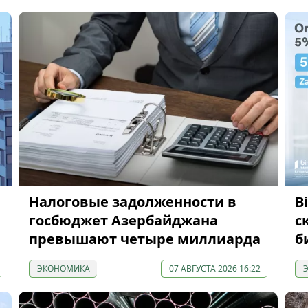
Налоговые задолженности в
B
госбюджет Азербайджана
с
превышают четыре миллиарда
б
ЭКОНОМИКА
07 АВГУСТА 2026 16:22