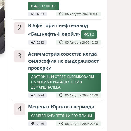
ВИДЕО / ФОТО
4933
06 Августа 2026 09:06
2
В Уфе горит нефтезавод
«Башнефть-Новойл»
ФОТО
2312
05 Августа 2026 12:53
3
Асимметрия совести: когда
философия не выдерживает
проверки
ДОСТОЙНЫЙ ОТВЕТ КЫРЛЫКОВАЛЫ
НА АНТИАЗЕРБАЙДЖАНСКИЙ
ДЕМАРШ ТАЛЕБА
2274
05 Августа 2026 11:49
4
Меценат Юрского периода
САМВЕЛ КАРАПЕТЯН И ЕГО ПЛАНЫ
2075
06 Августа 2026 22:00