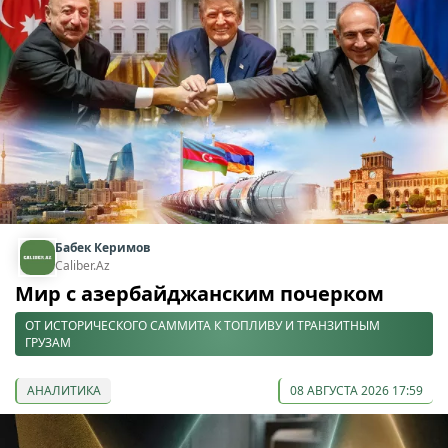
Бабек Керимов
Caliber.Az
Мир с азербайджанским почерком
ОТ ИСТОРИЧЕСКОГО САММИТА К ТОПЛИВУ И ТРАНЗИТНЫМ
ГРУЗАМ
АНАЛИТИКА
08 АВГУСТА 2026 17:59