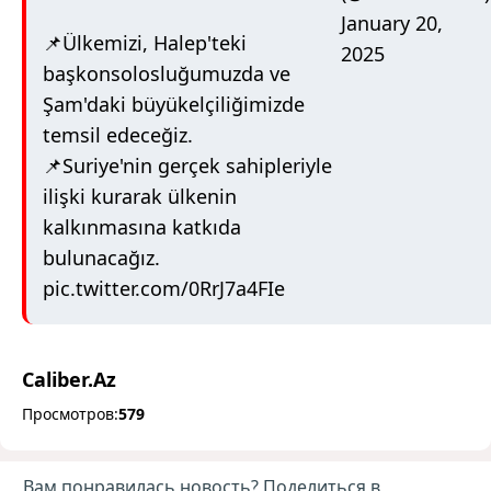
January 20,
📌Ülkemizi, Halep'teki
2025
başkonsolosluğumuzda ve
Şam'daki büyükelçiliğimizde
temsil edeceğiz.
📌Suriye'nin gerçek sahipleriyle
ilişki kurarak ülkenin
kalkınmasına katkıda
bulunacağız.
pic.twitter.com/0RrJ7a4FIe
Caliber.Az
Просмотров:
579
Вам понравилась новость? Поделиться в