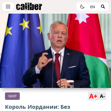
EN
A+
A-
МИР
Король Иордании: Без