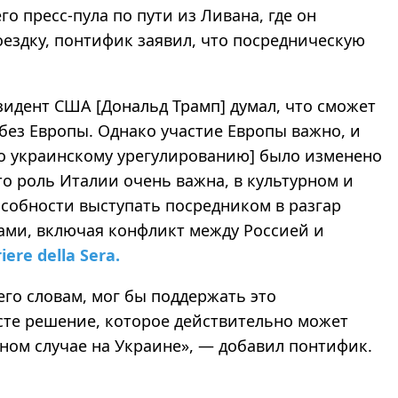
о пресс-пула по пути из Ливана, где он
ездку, понтифик заявил, что посредническую
езидент США [Дональд Трамп] думал, что сможет
без Европы. Однако участие Европы важно, и
о украинскому урегулированию] было изменено
то роль Италии очень важна, в культурном и
особности выступать посредником в разгар
ми, включая конфликт между Россией и
iere della Sera.
его словам, мог бы поддержать это
сте решение, которое действительно может
нном случае на Украине», — добавил понтифик.