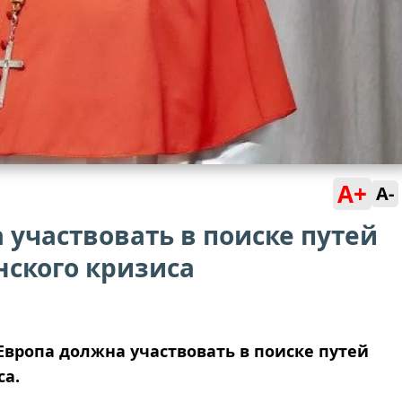
A+
A-
 участвовать в поиске путей
нского кризиса
 Европа должна участвовать в поиске путей
са.