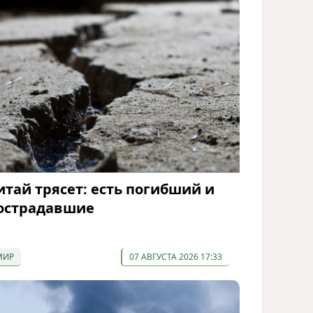
итай трясет: есть погибший и
острадавшие
МИР
07 АВГУСТА 2026 17:33