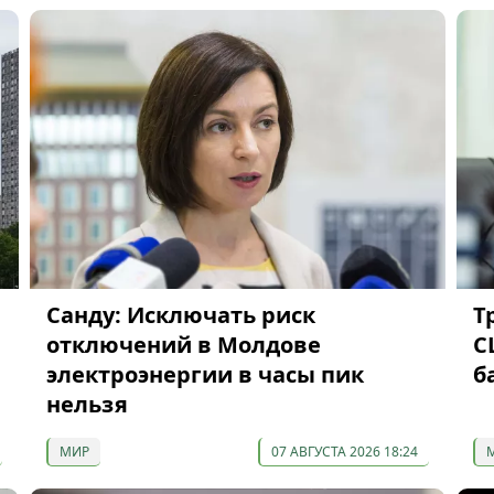
Санду: Исключать риск
Т
отключений в Молдове
С
электроэнергии в часы пик
б
нельзя
МИР
07 АВГУСТА 2026 18:24