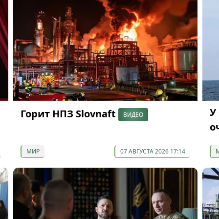
У
Горит НПЗ Slovnaft
ВИДЕО
о
МИР
07 АВГУСТА 2026 17:14