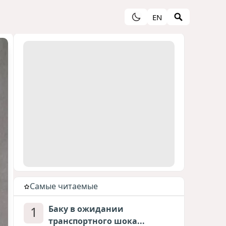
EN
Cамые читаемые
1
Баку в ожидании
транспортного шока...