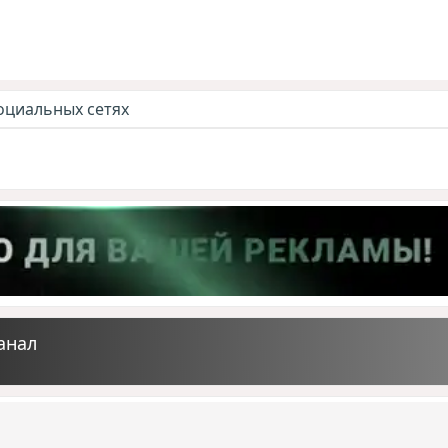
оциальных сетях
анал