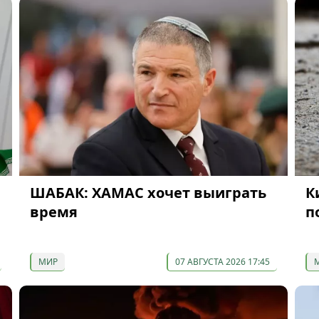
ШАБАК: ХАМАС хочет выиграть
К
время
п
МИР
07 АВГУСТА 2026 17:45