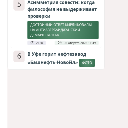
5
Асимметрия совести: когда
философия не выдерживает
проверки
ДОСТОЙНЫЙ ОТВЕТ КЫРЛЫКОВАЛЫ
НА АНТИАЗЕРБАЙДЖАНСКИЙ
ДЕМАРШ ТАЛЕБА
2120
05 Августа 2026 11:49
6
В Уфе горит нефтезавод
«Башнефть-Новойл»
ФОТО
2078
05 Августа 2026 12:53
7
Меценат Юрского периода
САМВЕЛ КАРАПЕТЯН И ЕГО ПЛАНЫ
1784
06 Августа 2026 22:00
8
Атлантический щит: Дания
ставит на Фареры в
большой игре за Арктику