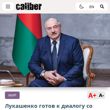
EN
A+
A-
МИР
Лукашенко готов к диалогу со