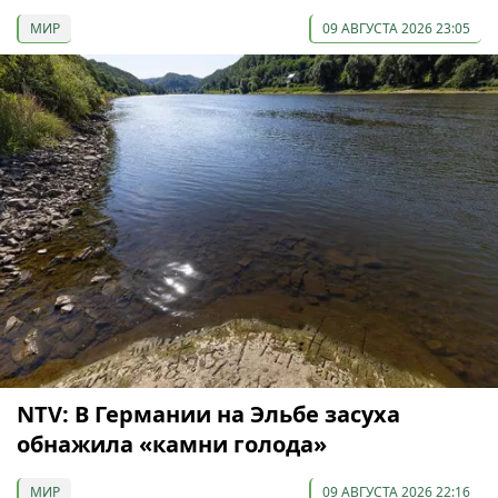
МИР
09 АВГУСТА 2026 23:05
NTV: В Германии на Эльбе засуха
обнажила «камни голода»
МИР
09 АВГУСТА 2026 22:16