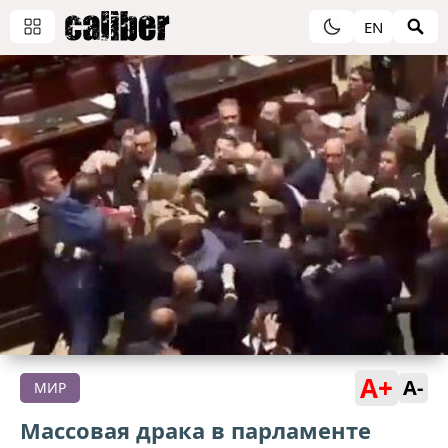
EN
A+
A-
МИР
Массовая драка в парламенте