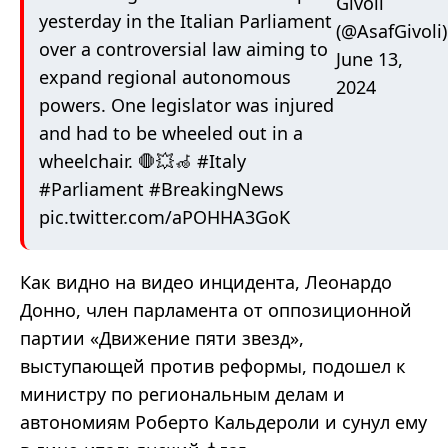
Givoli
yesterday in the Italian Parliament
(@AsafGivoli)
over a controversial law aiming to
June 13,
expand regional autonomous
2024
powers. One legislator was injured
and had to be wheeled out in a
wheelchair. 🛑💥🦽
#Italy
#Parliament
#BreakingNews
pic.twitter.com/aPOHHA3GoK
Как видно на видео инцидента, Леонардо
Донно, член парламента от оппозиционной
партии «Движение пяти звезд»,
выступающей против реформы, подошел к
министру по региональным делам и
автономиям Роберто Кальдероли и сунул ему