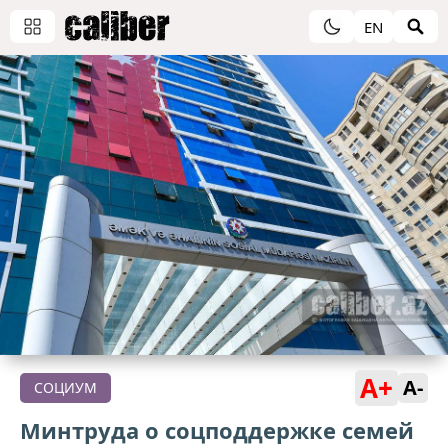
EN
A+
A-
СОЦИУМ
Минтруда о соцподдержке семей